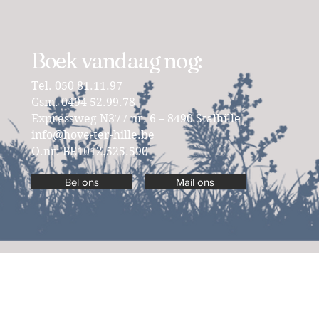
Boek vandaag nog:
Tel. 050 81.11.97
Gsm. 0494 52.99.78
Expressweg N377 nr. 6 – 8490 Stalhille
info@hove-ter-hille.be
O.nr: BE1012.525.590
Bel ons
Mail ons